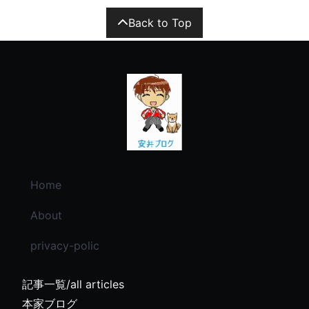
Back to Top
Home
About
privacy-polic
記事一覧/all articles
本家ブログ