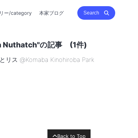
ー/category
本家ブログ
Search
 Nuthatch"の記事 (1件)
@Komaba Kinohiroba Park
Back to Top