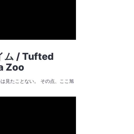
 Tufted
a Zoo
は見たことない。 その点、ここ旭